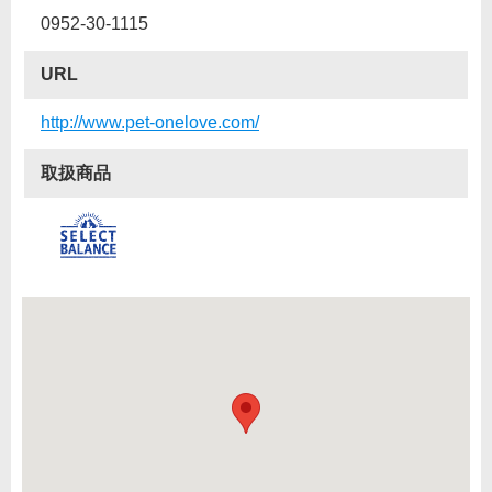
0952-30-1115
URL
http://www.pet-onelove.com/
取扱商品